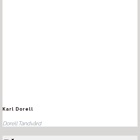
Karl Dorell
Dorell Tandvård