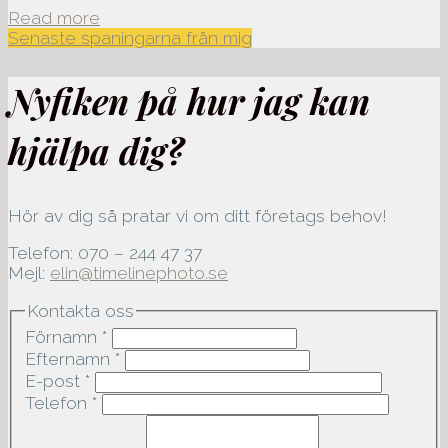
Read more
Senaste spaningarna från mig
Nyfiken på hur jag kan
hjälpa dig?
Hör av dig så pratar vi om ditt företags behov!
Telefon: 070 – 244 47 37
Mejl:
elin@timelinephoto.se
Kontakta oss
Förnamn
*
Efternamn
*
E-post
*
Telefon
*