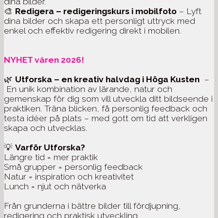
dina bilder.
🎨
Redigera – redigeringskurs i mobilfoto
– Lyft
dina bilder och skapa ett personligt uttryck med
enkel och effektiv redigering direkt i mobilen.
NYHET våren 2026!
🌿
Utforska – en kreativ halvdag i Höga Kusten
–
En unik kombination av lärande, natur och
gemenskap för dig som vill utveckla ditt bildseende i
praktiken. Träna blicken, få personlig feedback och
testa idéer på plats – med gott om tid att verkligen
skapa och utvecklas.
💡
Varför Utforska?
Längre tid = mer praktik
Små grupper = personlig feedback
Natur = inspiration och kreativitet
Lunch = njut och nätverka
Från grunderna i bättre bilder till fördjupning,
redigering och praktisk utveckling.