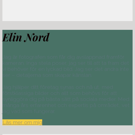
Elin Nord
Jag är fotografen som får dig avslappnad framför
kameran. Inga stela poser, jag ser till att ta fram det
vi behöver för en lyckad bild. Jag ser det andra inte
ser – detaljerna som skapar känslan.
Jag hjälper ditt företag synas och nå ut, med
förstklassiga bilder och allt som behövs för att
synliggöra dig på bästa sätt på sociala medier. Med
många års erfarenhet och expertis på området, vet
jag vad som fungerar.
Läs mer om mig