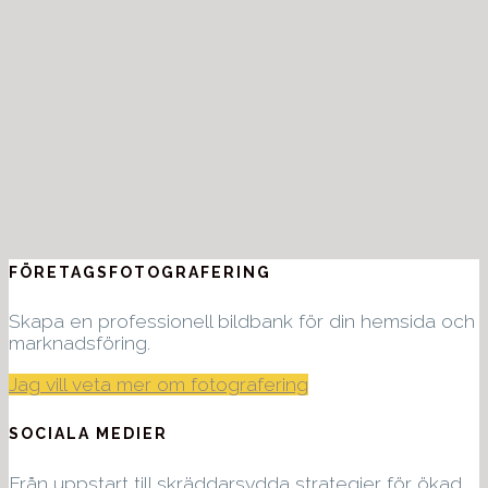
foto
och
sociala
medier
Kontakta
mig idag!
FÖRETAGSFOTOGRAFERING
Skapa en professionell bildbank för din hemsida och
marknadsföring.
Jag vill veta mer om fotografering
SOCIALA MEDIER
Från uppstart till skräddarsydda strategier för ökad