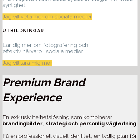
synlighet.
Jag vill veta mer om sociala medier
UTBILDNINGAR
Lär dig mer om fotografering och
effektiv närvaro i sociala medier.
Jag vill lära mig mer
Premium Brand
Experience
En
exklusiv helhetslösning
som kombinerar
brandingbilder
,
strategi och
personlig vägledning.
Få en professionell visuell identitet, en tydlig plan för