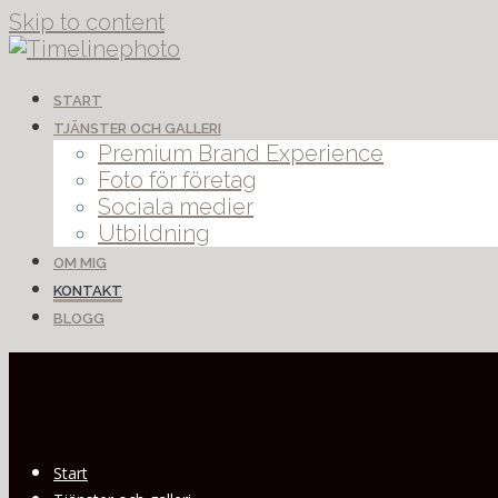
Skip to content
START
TJÄNSTER OCH GALLERI
Premium Brand Experience
Foto för företag
Sociala medier
Utbildning
OM MIG
KONTAKT
BLOGG
Start