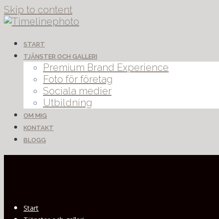
Skip to content
START
TJÄNSTER OCH GALLERI
Premium Brand Experience
Foto för företag
Sociala medier
Utbildning
OM MIG
KONTAKT
BLOGG
Start