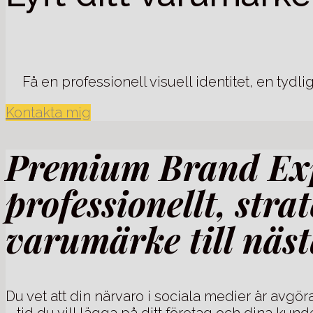
Få en professionell visuell identitet, en tyd
Kontakta mig
Premium Brand Expe
professionellt, strat
varumärke till näs
Du vet att din närvaro i sociala medier är avgö
– tid du vill lägga på ditt företag och dina ku