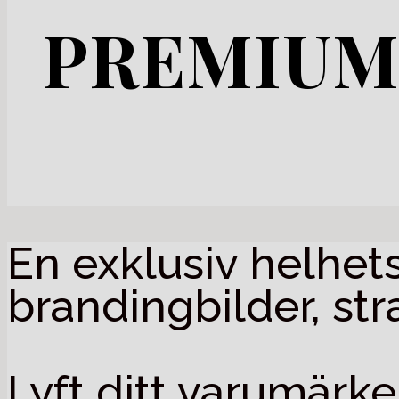
PREMIUM
En exklusiv helhe
brandingbilder, st
Lyft ditt varumärke