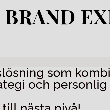
 BRAND EX
tslösning som kombi
rategi och personlig
till nästa nivå!