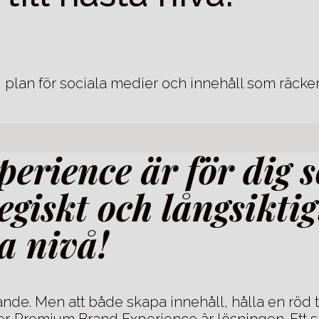
lig plan för sociala medier och innehåll som räc
rience är för dig s
egiskt och långsiktig
ta nivå!
rande. Men att både skapa innehåll, hålla en röd 
nder. Premium Brand Experience är lösningen. Et