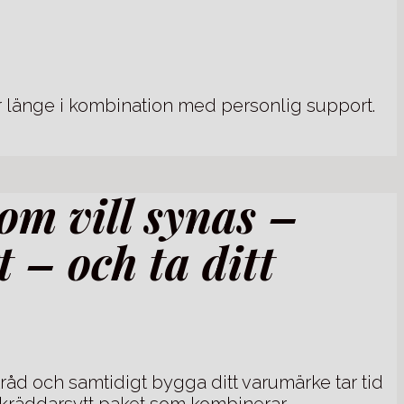
ker länge i kombination med personlig support.
om vill synas –
t – och ta ditt
tråd och samtidigt bygga ditt varumärke tar tid
t skräddarsytt paket som kombinerar